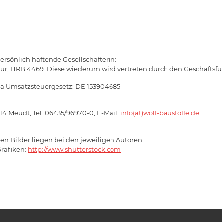
ersönlich haftende Gesellschafterin:
r, HRB 4469. Diese wiederum wird vertreten durch den Geschäftsführ
a Umsatzsteuergesetz: DE 153904685
14 Meudt, Tel. 06435/96970-0, E-Mail:
info(at)wolf-baustoffe.de
ten Bilder liegen bei den jeweiligen Autoren.
rafiken:
http://www.shutterstock.com