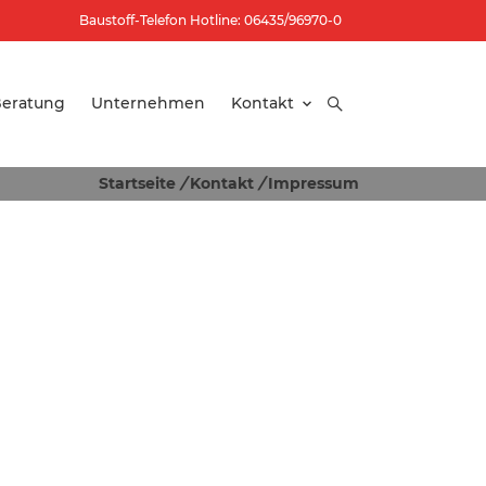
Baustoff-Telefon Hotline: 06435/96970-0
eratung
Unternehmen
Kontakt
Startseite
/
Kontakt
/
Impressum