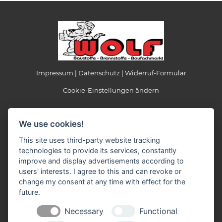
Impressum
Datenschutz
Widerruf-Formular
Cookie-Einstellungen ändern
Wolf GmbH & Co. KG
We use cookies!
Baustoffe - Brennstoffe - Baufachmarkt
Daimlerstraße 1
This site uses third-party website tracking
56414 Meudt
technologies to provide its services, constantly
Tel: 0 64 35 / 9 69 70 - 0
improve and display advertisements according to
Fax: 0 64 35 / 9 69 70 - 10
users' interests. I agree to this and can revoke or
Mail:
info(at)wolf-baustoffe.de
change my consent at any time with effect for the
future.
Öffnungszeiten 01.04. bis 31.10
Montag - Freitag
Necessary
Functional
07.00 - 17.00 Uhr