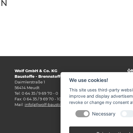
EN
Wolf GmbH & Co. KG
Öf
Baustoffe - Brennstoffe - Baufachmarkt
Mo
We use cookies!
Daimlerstraße 1
07
56414 Meudt
Sa
This site uses third-party websi
Tel: 0 64 35 / 9 69 70 - 0
07.
improve and display advertisemen
Fax: 0 64 35 / 9 69 70 - 10
revoke or change my consent at 
Öf
Mail:
info(at)wolf-baustoffe.de
Mo
Necessary
07.
Sa
07.