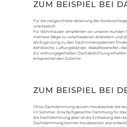
ZUM BEISPIEL BEI
Für die zielgerichtete Ableitung der Niederschlä
unerlässlich.
Für Wohnhäuser empfehlen wir unseren Kunden Syste
mehrere Wege zu verschiedenen Anbietern und stell
Als Ergänzung zu den Dachrinnensystemen finden
Kehlbleche, Lüftungsbänder, Wakaflexstreifen, Wand
Zur ordnungsgemäßen Dachabdichtung erhalte
entsprechenden Zubehör.
ZUM BEISPIEL BEI
Ohne Dachdämmung spüren Hausbesitzer die Auswi
im Sommer. Eine fachgerechte Dämmung für das Da
die Dachdämmung aber ist die Entlastung des Hau
Dachdämmung können Hausbesitzer also ordentli