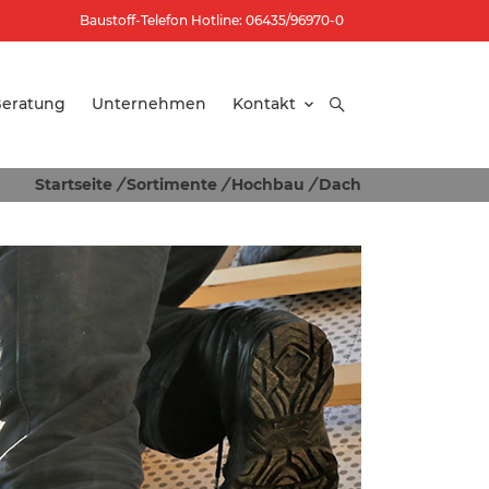
Baustoff-Telefon Hotline: 06435/96970-0
eratung
Unternehmen
Kontakt
Startseite
/
Sortimente
/
Hochbau
/
Dach