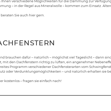
en Ihnen verschiedene Möglichkeiten für die Dämmung zur Verfüg
ng – in der Regel aus Mineralwolle – kommen zum Einsatz. Alter
 beraten Sie auch hier gern.
DACHFENSTERN
 brauchen dafür – natürlich – möglichst viel Tageslicht – dann si
t, mit den Dachfenstern richtig zu lüften, ein angenehmer Nebeneffe
 breites Programm verschiedener Dachfensterarten vom Schwingfenste
schutz oder Verdunklungsmöglichkeiten – und natürlich erhalten sie 
r kostenlos – fragen sie einfach nach!