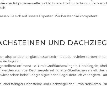
 die absolut professionelle und fachgerechte Eindeckung unerlässli
isch.
lassen Sie sich auf unsere Experten. Wir beraten Sie kompetent.
DACHSTEINEN UND DACHZIE
auch als planebener, glatter Dachstein – beides in vielen Farben. Ih
ur Verfügung.
gestelltes Sortiment – z.B. mit Großflächenziegeln, Hohlziegeln, Rh
werden auch bei Dachziegeln sehr glatte Oberflächen erzielt, die ni
wieso schon hohe Langlebigkeit der Ziegel deutlich verlängern. Da
iedlicher farbiger Dachsteine und Dachziegel der Firma Nelskamp – d