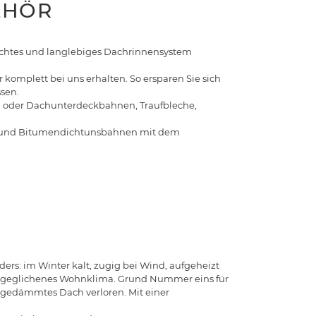
EHÖR
hdachtes und langlebiges Dachrinnensystem
komplett bei uns erhalten. So ersparen Sie sich
ssen.
n oder Dachunterdeckbahnen, Traufbleche,
 und Bitumendichtunsbahnen mit dem
: im Winter kalt, zugig bei Wind, aufgeheizt
ausgeglichenes Wohnklima. Grund Nummer eins für
ngedämmtes Dach verloren. Mit einer