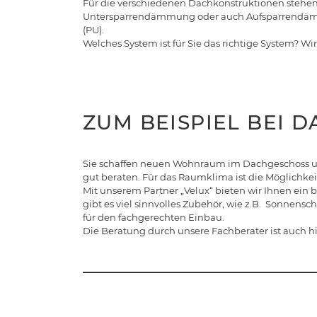
Für die verschiedenen Dachkonstruktionen steh
Untersparrendämmung oder auch Aufsparrendämmu
(PU).
Welches System ist für Sie das richtige System? Wir
ZUM BEISPIEL BEI 
Sie schaffen neuen Wohnraum im Dachgeschoss und
gut beraten. Für das Raumklima ist die Möglichkei
Mit unserem Partner „Velux“ bieten wir Ihnen ein
gibt es viel sinnvolles Zubehör, wie z.B. Sonnen
für den fachgerechten Einbau.
Die Beratung durch unsere Fachberater ist auch hie