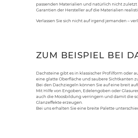
passenden Materialien und natürlich nicht zuletzt
Garantien der Hersteller auf die Materialien realist
Verlassen Sie sich nicht auf irgend jemanden – ver
ZUM BEISPIEL BEI 
Dachsteine gibt es in klassischer Profilform oder 
eine glatte Oberfläche und saubere Sichtkanten z
Bei den Dachziegeln können Sie auf eine breit auf
Mit Hilfe von Engoben, Edelengoben oder Glasuren 
auch die Moosbildung verringern und damit die so
Glanzeffekte erzeugen.
Bei uns erhalten Sie eine breite Palette untersch