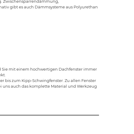
ung. Zwischensparrendämmung,
nativ gibt es auch Dämmsysteme aus Polyurethan
nd Sie mit einem hochwertigen Dachfenster immer
kt.
r bis zum Kipp-Schwingfenster. Zu allen Fenster
bei uns auch das komplette Material und Werkzeug