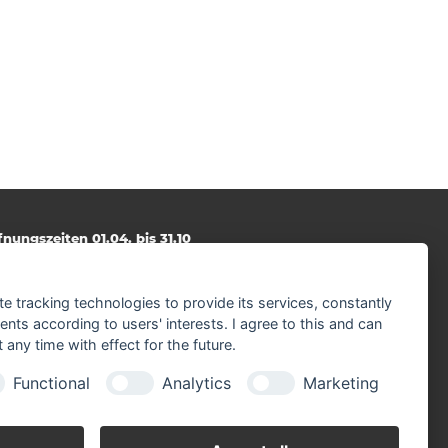
fnungszeiten 01.04. bis 31.10
ntag - Freitag
.00 - 17.00 Uhr
mstag
te tracking technologies to provide its services, constantly
30 - 12.00 Uhr
ts according to users' interests. I agree to this and can
any time with effect for the future.
fnungszeiten 01.11. bis 31.03.
ntag - Freitag
Functional
Analytics
Marketing
30 - 17.00 Uhr
mstag
30 - 12.00 Uhr