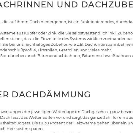
 DACHRINNEN UND DACHZUB
ge, die auf Ihrem Dach niedergehen, ist ein funktionierendes, durc
me aus Kupfer oder Zink, die Sie selbstverständlich inkl. Zubehör 
en sicher, dass die Einzelteile des Systems wirklich zueinander pa
 Sie bei uns reichhaltiges Zubehör, wie z.B. Dachunterspannbahne
anschlußprofile, Firstrollen, Gratrollen und vieles mehr.
n Sie daneben auch Bitumendachbahnen, Bitumenschweißbahnen
 DER DACHDÄMMUNG
rkungen der jeweiligen Wetterlage im Dachgeschoss ganz besonders
ch lässt das Wetter außen vor und sorgt das ganze Jahr für ein 
shaltsbudgets. Bis zu 30 Prozent der Heizwärme gehen über ein u
ch Heizkosten sparen.