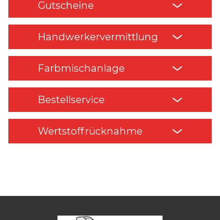
Gutscheine
Handwerkervermittlung
Farbmischanlage
Bestellservice
Wertstoffrücknahme