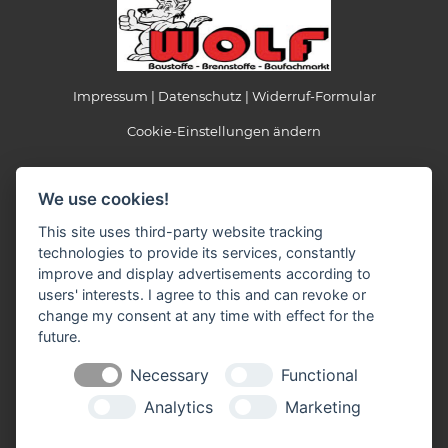
Impressum
Datenschutz
Widerruf-Formular
Cookie-Einstellungen ändern
Wolf GmbH & Co. KG
We use cookies!
Baustoffe - Brennstoffe - Baufachmarkt
Daimlerstraße 1
This site uses third-party website tracking
56414 Meudt
technologies to provide its services, constantly
Tel: 0 64 35 / 9 69 70 - 0
improve and display advertisements according to
Fax: 0 64 35 / 9 69 70 - 10
users' interests. I agree to this and can revoke or
Mail:
info(at)wolf-baustoffe.de
change my consent at any time with effect for the
future.
Öffnungszeiten 01.04. bis 31.10
Montag - Freitag
Necessary
Functional
07.00 - 17.00 Uhr
Samstag
Analytics
Marketing
07.30 - 12.00 Uhr