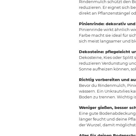
Rindenmulch schützt den Bod
reduzieren. Er eignet sich b
direkt an Pflanzenstängel 
Pinienrinde: dekorativ und
Pinienrinde wirkt ähnlich wi
Farbe macht sie ideal für si
sich meist langsamer und bl
Dekosteine: pflegeleicht u
Dekosteine, Kies oder Splitt
reduzieren Verdunstung und 
Sonne aufheizen können, soll
Richtig vorbereiten und a
Bevor du Rindenmulch, Pinien
wässern. Ein Unkrautvlies k
Boden zu trennen. Wichtig i
Weniger gießen, besser sc
Eine gute Bodenabdeckung ers
länger feucht und deine Pf
der Wurzel, damit möglichst
Alles für deinen Bodenschu