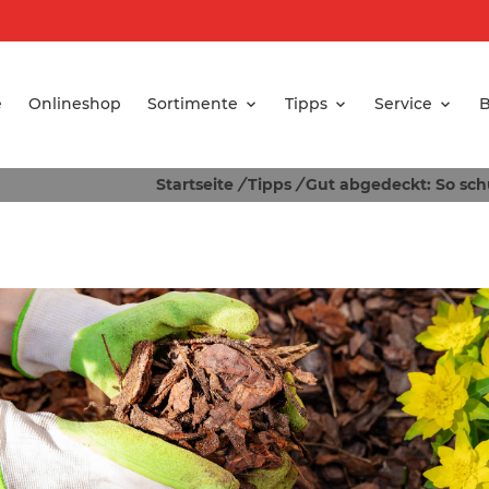
e
Onlineshop
Sortimente
Tipps
Service
B
Startseite
/
Tipps
/
Gut abgedeckt: So sch