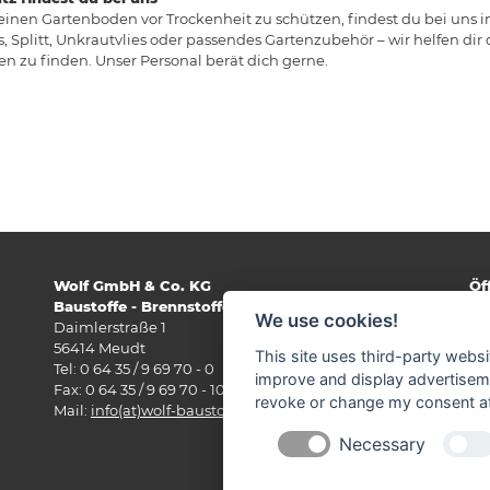
deinen Gartenboden vor Trockenheit zu schützen, findest du bei uns
, Splitt, Unkrautvlies oder passendes Gartenzubehör – wir helfen dir 
n zu finden. Unser Personal berät dich gerne.
Wolf GmbH & Co. KG
Öf
Baustoffe - Brennstoffe - Baufachmarkt
Mo
We use cookies!
Daimlerstraße 1
07
56414 Meudt
Sa
This site uses third-party websi
Tel: 0 64 35 / 9 69 70 - 0
07.
improve and display advertisemen
Fax: 0 64 35 / 9 69 70 - 10
revoke or change my consent at 
Öf
Mail:
info(at)wolf-baustoffe.de
Mo
Necessary
07.
Sa
07.