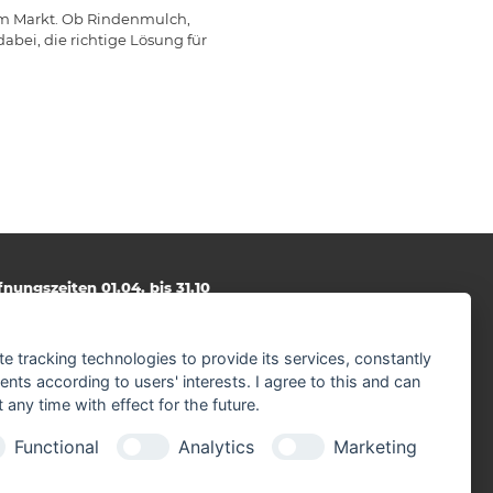
 im Markt. Ob Rindenmulch,
dabei, die richtige Lösung für
fnungszeiten 01.04. bis 31.10
ntag - Freitag
.00 - 17.00 Uhr
mstag
te tracking technologies to provide its services, constantly
30 - 12.00 Uhr
ts according to users' interests. I agree to this and can
any time with effect for the future.
fnungszeiten 01.11. bis 31.03.
ntag - Freitag
Functional
Analytics
Marketing
30 - 17.00 Uhr
mstag
30 - 12.00 Uhr