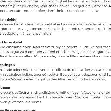
en vor direkter Sonne, hält Feuchtigkeit länger in der Erde und k
esonders gut für Gehölze, Sträucher, Hecken und größere Zierbeete. 
oder Baumstämme zu häufen, damit keine Staunässe entsteht.
 langlebig
e klassischer Rindenmulch, sieht aber besonders hochwertig aus. Ihr
chtbare Beete, Vorgärten oder Pflanzflächen rund um Terrasse und Ein
eibt dadurch länger ansehnlich.
nd formstabil
 sind eine langlebige Alternative zu organischem Mulch. Sie schütze
passen gut zu modernen Gartenbereichen, Wegen oder Vorgärten. Da
test du sie vor allem für passende, robuste Pflanzenbereiche nutzen
usbringen
rinde oder Dekosteine verteilst, solltest du den Boden von Unkraut
ann zusätzlich helfen, unerwünschten Bewuchs zu reduzieren und St
st, dass Wasser weiterhin gut zu den Pflanzen durchdringen kann.
hützen
etzt das Gießen nicht vollständig, hilft dir aber, Wasser effizienter
lanzen kommen besser durch trockene Phasen. Gieße am besten morg
 wenig Wasser verdunstet.
tz findest du bei uns