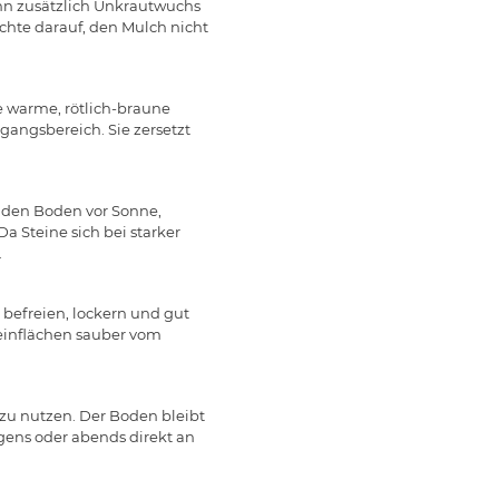
ann zusätzlich Unkrautwuchs
Achte darauf, den Mulch nicht
e warme, rötlich-braune
gangsbereich. Sie zersetzt
n den Boden vor Sonne,
 Steine sich bei starker
.
 befreien, lockern und gut
einflächen sauber vom
 zu nutzen. Der Boden bleibt
ens oder abends direkt an